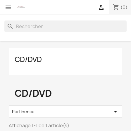
shopping_cart


(0)
search
CD/DVD
CD/DVD

Pertinence
Affichage 1-1 de 1 article(s)