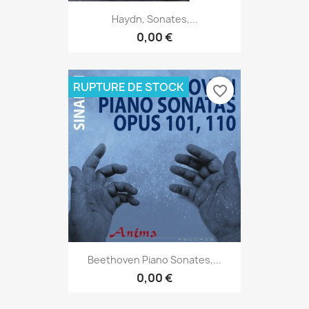
Haydn, Sonates,...
0,00 €
RUPTURE DE STOCK
favorite_border
Beethoven Piano Sonates,...
0,00 €