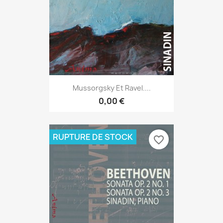
Mussorgsky Et Ravel....
0,00 €
RUPTURE DE STOCK
favorite_border