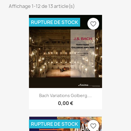
Affichage 1-12 de 13 article(s)
RUPTURE DE STOCK
favorite_border
Bach Variations Golberg....
0,00 €
RUPTURE DE STOCK
favorite_border