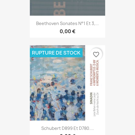
Beethoven Sonates N°1 Et 3,...
0,00 €
RUPTURE DE STOCK
favorite_border
Schubert D899 Et D780....