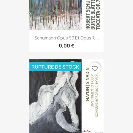
Schumann Opus 99 Et Opus 7....
0,00 €
RUPTURE DE STOCK
favorite_border