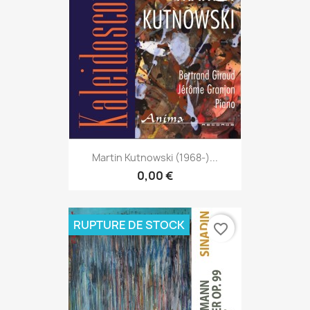
Martin Kutnowski (1968-)...
0,00 €
RUPTURE DE STOCK
favorite_border