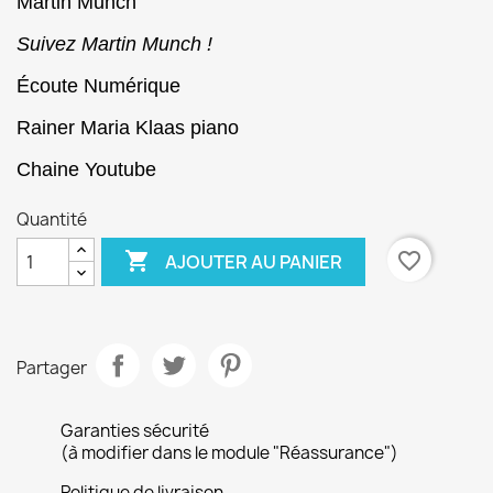
Martin Munch
Suivez Martin Munch !
Écoute Numérique
Rainer Maria Klaas piano
Chaine Youtube
Quantité

favorite_border
AJOUTER AU PANIER
Partager
Garanties sécurité
(à modifier dans le module "Réassurance")
Politique de livraison