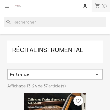
shopping_cart


(0)
search
RÉCITAL INSTRUMENTAL

Pertinence
Affichage 13-24 de 37 article(s)
favorite_border