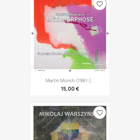
favorite_border
Martin Münch (1961-)...
15,00 €
favorite_border