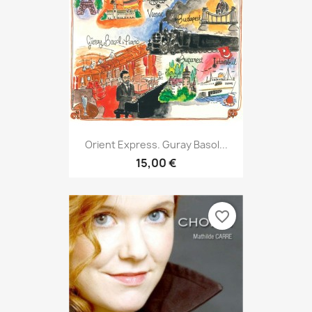
Orient Express. Guray Basol...
15,00 €
favorite_border