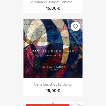
Schumann "Innere Stimme"...
15,00 €
favorite_border
Dans Les Brouillards -...
15,00 €