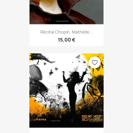
Récital Chopin. Mathilde...
15,00 €
favorite_border