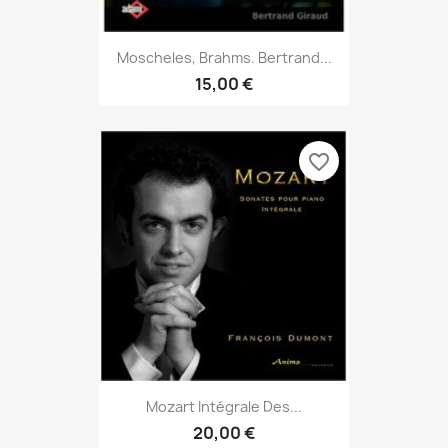
Moscheles, Brahms. Bertrand...
15,00 €
favorite_border
Mozart Intégrale Des...
20,00 €